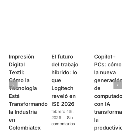
Impresión
El futuro
Copilot+
Digital
del trabajo
PCs: cómo
Textil:
híbrido: lo
la nueva
Cómo la
que
generación
Tecnología
Logitech
de
Está
reveló en
computadores
Transformando
ISE 2026
con IA
la Industria
transforma
febrero 4th,
2026
|
Sin
en
la
comentarios
Colombiatex
productividad