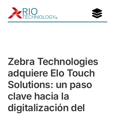
Saltar
al
Togg
contenido
Navi
Portafolio
Nosotros
Zebra Technologies
Entérate
adquiere Elo Touch
Contáctanos
Solutions: un paso
clave hacia la
digitalización del