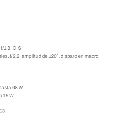
f/1.8, OIS
es, f/2.2, amplitud de 120º, disparo en macro
 hasta 68 W
a 15 W
 13