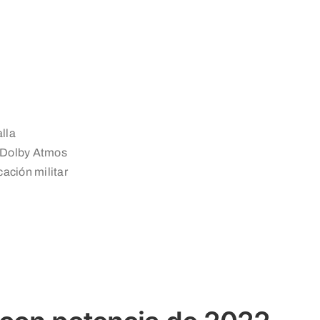
lla
n Dolby Atmos
cación militar