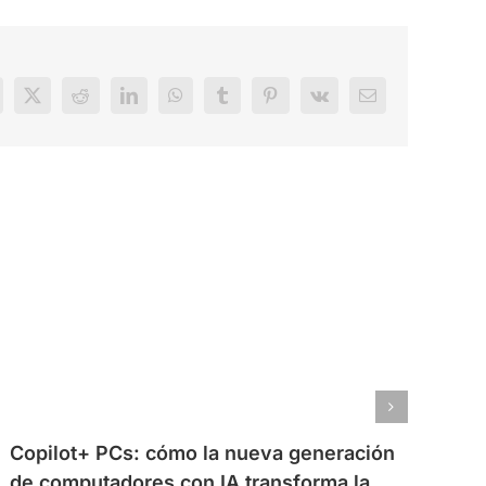
acebook
X
Reddit
LinkedIn
WhatsApp
Tumblr
Pinterest
Vk
Correo
electrónico
Copilot+ PCs: cómo la nueva generación
de computadores con IA transforma la