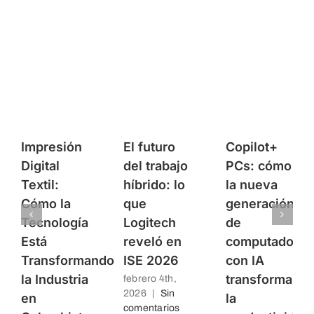
Impresión
El futuro
Copilot+
Digital
del trabajo
PCs: cómo
Textil:
híbrido: lo
la nueva
Cómo la
que
generación
Tecnología
Logitech
de
Está
reveló en
computadores
Transformando
ISE 2026
con IA
la Industria
transforma
febrero 4th,
2026
|
Sin
en
la
comentarios