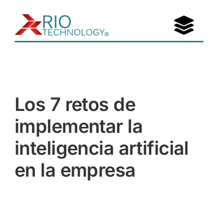
Saltar
al
Togg
contenido
Navi
Portafolio
Nosotros
Los 7 retos de
Entérate
implementar la
inteligencia artificial
Contáctanos
en la empresa