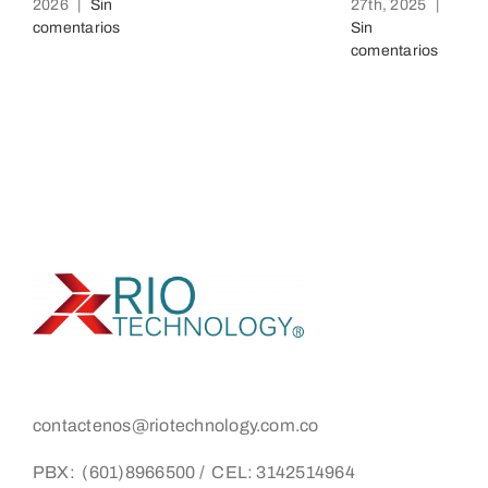
2026
|
Sin
27th, 2025
|
comentarios
Sin
comentarios
contactenos@riotechnology.com.co
PBX: (601)8966500 / CEL: 3142514964