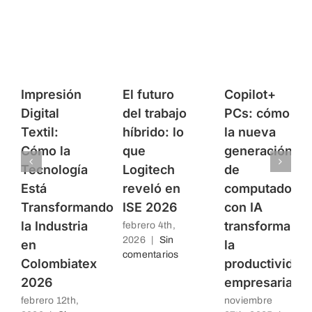
Impresión
El futuro
Copilot+
Digital
del trabajo
PCs: cómo
Textil:
híbrido: lo
la nueva
Cómo la
que
generación
Tecnología
Logitech
de
Está
reveló en
computadores
Transformando
ISE 2026
con IA
la Industria
transforma
febrero 4th,
2026
|
Sin
en
la
comentarios
Colombiatex
productividad
2026
empresarial
febrero 12th,
noviembre