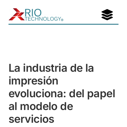
Saltar
al
Togg
contenido
Navi
Portafolio
Nosotros
La industria de la
Entérate
impresión
Contáctanos
evoluciona: del papel
al modelo de
servicios