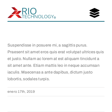
Saltar
al
Togg
contenido
Navi
Portafolio
Suspendisse in posuere mi, a sagittis purus.
Nosotros
Praesent sit amet eros quis erat volutpat ultrices quis
et justo. Nullam ac lorem at est aliquam tincidunt a
Entérate
sit amet ante. Etiam mattis leo in neque accumsan
iaculis. Maecenas a ante dapibus, dictum justo
Contáctanos
lobortis, sodales turpis.
enero 17th, 2019