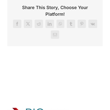
Share This Story, Choose Your
Platform!
Facebook
X
Reddit
LinkedIn
WhatsApp
Tumblr
Pinterest
Vk
Correo
electrónico