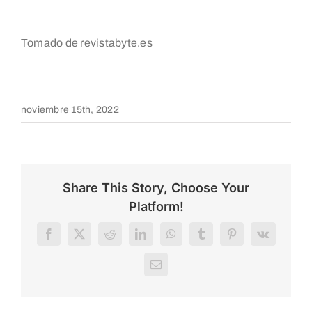
Tomado de revistabyte.es
noviembre 15th, 2022
Share This Story, Choose Your
Platform!
Facebook
X
Reddit
LinkedIn
WhatsApp
Tumblr
Pinterest
Vk
Correo
electrónico