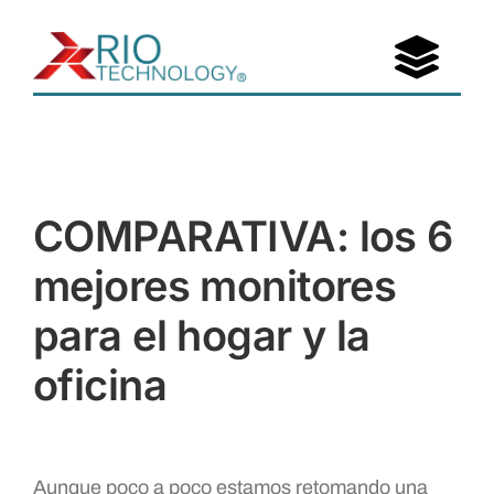
Saltar
al
Togg
contenido
Navi
Portafolio
Nosotros
COMPARATIVA: los 6
Entérate
mejores monitores
para el hogar y la
Contáctanos
oficina
Aunque poco a poco estamos retomando una